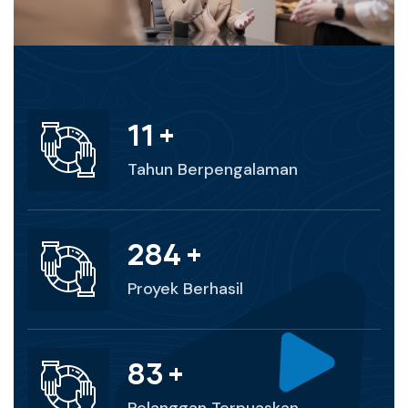
20
+
Tahun Berpengalaman
500
+
Proyek Berhasil
150
+
Pelanggan Terpuaskan