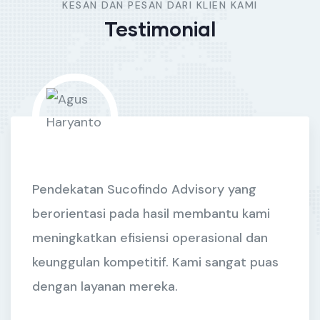
KESAN DAN PESAN DARI KLIEN KAMI
Testimonial
an Sucofindo Advisory yang
Kami men
asi pada hasil membantu kami
mendukung
kan efisiensi operasional dan
Mereka 
n kompetitif. Kami sangat puas
dan solus
ayanan mereka.
kami.