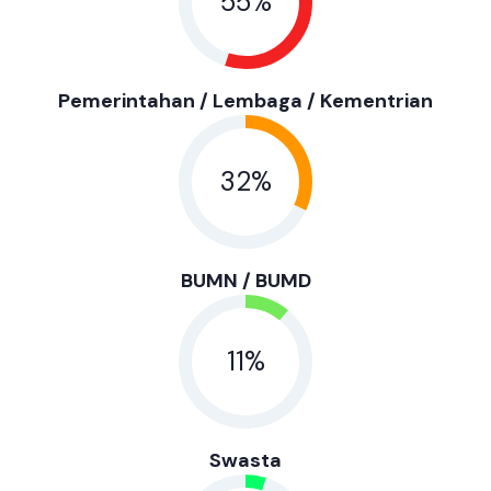
55
%
Pemerintahan / Lembaga / Kementrian
32
%
BUMN / BUMD
11
%
Swasta