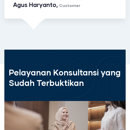
ryanto,
Djamal 
Customer
Pelayanan Konsultansi yang
Sudah Terbuktikan