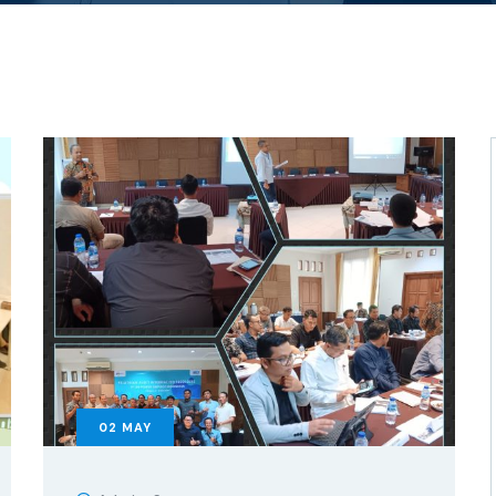
02
MAY