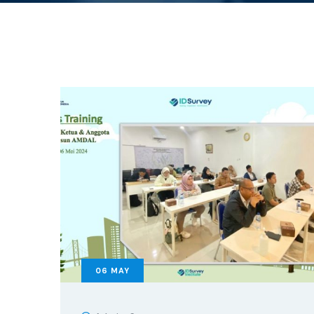
06
MAY