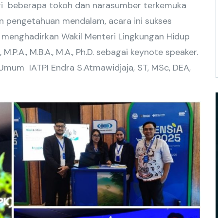
ari beberapa tokoh dan narasumber terkemuka
n pengetahuan mendalam, acara ini sukses
an menghadirkan Wakil Menteri Lingkungan Hidup
M.P.A., M.B.A., M.A., Ph.D. sebagai keynote speaker.
 Umum IATPI Endra S.Atmawidjaja, ST, MSc, DEA,